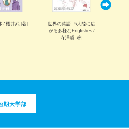
/ 櫻井武 [著]
世界の英語 : 5大陸に広
渋谷パ
がる多様なEnglishes /
危機
寺澤盾 [著]
か?