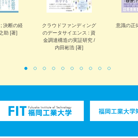
; 決断の経
クラウドファンディング
意識の正体 
之助 [著]
のデータサイエンス : 資
金調達構造の実証研究 /
内田彬浩 [著]