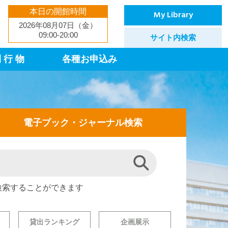
本日の開館時間
My Library
2026年08月07日（金）
09:00-20:00
サイト内検索
 行 物
各種お申込み
電子ブック・ジャーナル検索
検索することができます
貸出ランキング
企画展示