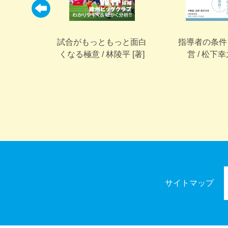
 岩﨑俊
試合がもっともっと面白
指導者の条件 
くなる極意 / 林陵平 [著]
営 / 松下幸
サイトマップ