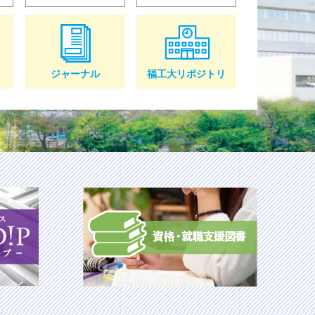
」
学生選書ツアー選書本展示中
みたいか
第34回学生選書ツアーにて選ばれた本を
ばれた“推
図書館4階サポートデスク前にて展示中です。
ジャーナル
福工大リポジトリ
くれるは