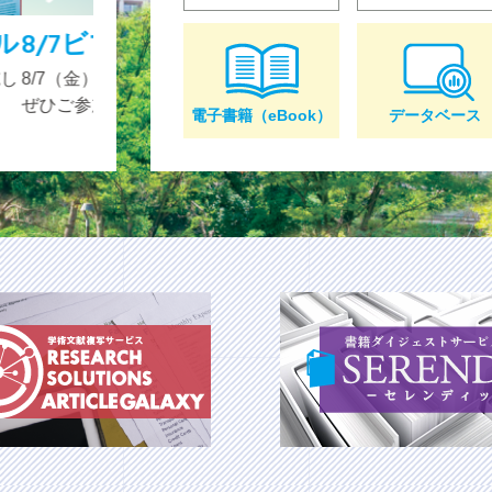
企画展示「あの人の“推し本”
「あの人がオススメする本ならちょっと読んで
開催します。
も」と思うことはありませんか？様々な視点で選
電子書籍（eBook）
データベース
し本”は、学生生活やこの先の人生も豊かにして
ず。