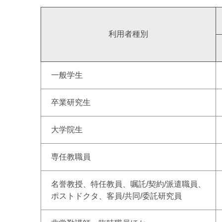
利用者種別
一般学生
卒業研究生
大学院生
専任教職員
名誉教授、特任教員、嘱託/契約/派遣職員、
ポストドクタ、客員/共同/委託研究員