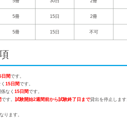
5冊
30日
2冊
5冊
15日
2冊
5冊
15日
不可
項
5日間
です。
なく
15日間
です。
関係なく
15日間
です。
間
です。
試験開始2週間前から試験終了日まで
貸出を停止します
。
となります。