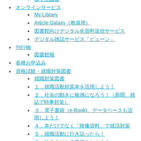
オンラインサービス
My Library
Article Galaxy（教員用）
図書館向けデジタル化資料送信サービス
デジタル雑誌サービス「ビューン」
刊行物
図書館報
各種お申込み
資格試験・就職対策図書
就職対策図書
１．就職活動対策本を活用しよう！
２．社会の動きに敏感になろう！（新聞、雑
誌で時事対策）
３．電子書籍（e-Book)、データベースも活
用しよう！
４．本だけでなく「映像資料」で就活対策
５．就職活動に行き詰ったら！