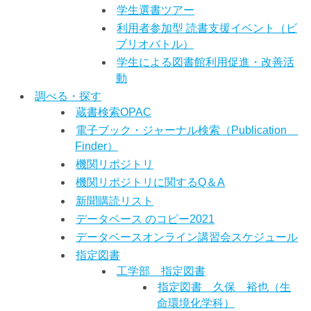
学生選書ツアー
利用者参加型 読書支援イベント（ビ
ブリオバトル）
学生による図書館利用促進・改善活
動
調べる・探す
蔵書検索OPAC
電子ブック・ジャーナル検索（Publication
Finder）
機関リポジトリ
機関リポジトリに関するQ＆A
新聞購読リスト
データベース のコピー2021
データベースオンライン講習会スケジュール
指定図書
工学部 指定図書
指定図書 久保 裕也（生
命環境化学科）