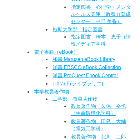
指定図書 心理学・メンタ
ルヘルス関連（教養力育成
センター：中野 美香）
短期大学部 指定図書
指定図書 橋本 恵子（情
報メディア学科
電子書籍（eBook）
和書 Maruzen eBook Library
洋書 EBSCO eBook Collection
洋書 ProQuest Ebook Central
LibrariE(ライブラリエ)
本学教員著作物
工学部 教員著作物
教員著作物 久保 裕也
（生命環境化学科）
教員著作物 田島 大輔
（電気工学科）
教員著作物 北川 二郎