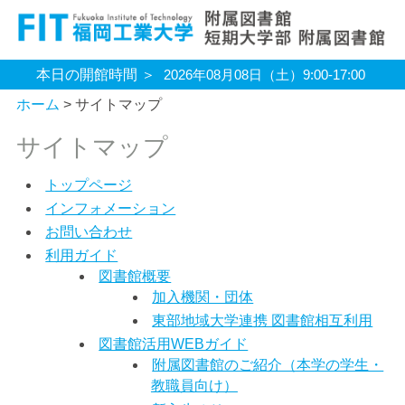
本日の開館時間
2026年08月08日（土）
9:00-17:00
ホーム
> サイトマップ
サイトマップ
トップページ
インフォメーション
お問い合わせ
利用ガイド
図書館概要
加入機関・団体
東部地域大学連携 図書館相互利用
図書館活用WEBガイド
附属図書館のご紹介（本学の学生・
教職員向け）