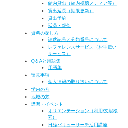
館内貸出（館内視聴メディア等）
貸出延長（期限更新）
貸出予約
延滞・督促
資料の探し方
請求記号と分類番号について
レファレンスサービス（お手伝い
サービス）
Q＆Aと用語集
用語集
留意事項
個人情報の取り扱いについて
学内の方
地域の方
講習・イベント
オリエンテーション（利用/文献検
索）
日経バリューサーチ活用講座