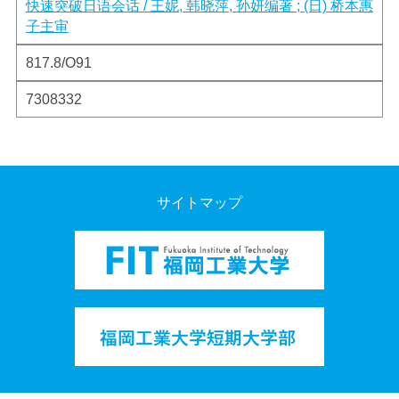
快速突破日语会话 / 王妮, 韩晓萍, 孙妍编著 ; (日) 桥本惠
子主审
817.8/O91
7308332
サイトマップ