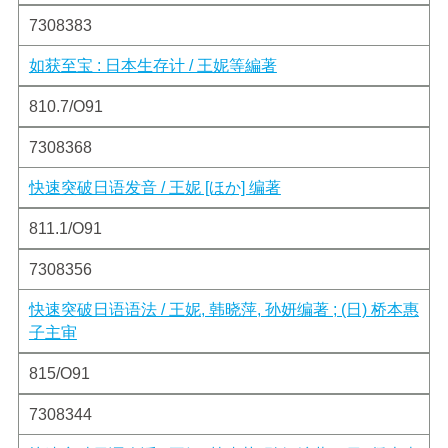
7308383
如获至宝 : 日本生存计 / 王妮等編著
810.7/O91
7308368
快速突破日语发音 / 王妮 [ほか] 编著
811.1/O91
7308356
快速突破日语语法 / 王妮, 韩晓萍, 孙妍编著 ; (日) 桥本惠
子主审
815/O91
7308344