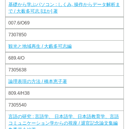
基礎から学ぶパソコン : しくみ, 操作からデータ解析ま
で / 大薮多可志 [ほか] 著
007.6/O69
7307850
観光と地域再生 / 大藪多可志編
689.4/O
7305638
論理表現の方法 / 橋本恵子著
809.4/H38
7305540
言語の研究 : 言語学、 日本語学、日本語教育学、言語
コミュニケーション学からの視座 / 退官記念論文集編