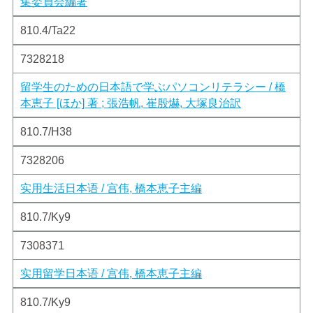
集委員会編著
810.4/Ta22
7328218
留学生のための日本語で学ぶパソコンリテラシー / 橋
本恵子 [ほか] 著 ; 張浩帆, 崔殷爀, 大塚良治訳
810.7/H38
7328206
实用生活日本语 / 宫伟, 橋本恵子主編
810.7/Ky9
7308371
实用留学日本语 / 宫伟, 橋本恵子主編
810.7/Ky9